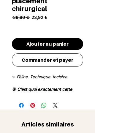
placement
chirurgical
Prix original
Prix promotionnel
 29,90 € 
23,92 €
MAMAN20
Ajouter au panier
Commander et payer
✨
Féline. Technique. Incisive.
🎯 C’est quoi exactement cette
pince?
Tyla
, c’est bien plus qu’une pince de
placement : c’est une baguette de
chef d’orchestre.
Articles similaires
Chaque extension trouve sa place,
chaque mouvement devient fluide.