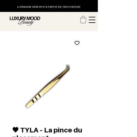
LIVRAISON GRATUITE
À PARTIR DE 150€ D'ACHAT
🖤 TYLA – La pince du