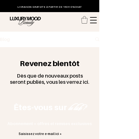
LIVRAISON GRATUITE
À PARTIR DE 150€ D'ACHAT
Blog
Revenez bientôt
Dès que de nouveaux posts
seront publiés, vous les verrez ici.
Êtes-vous sur
la liste ?
Abonnement = offres et remises exclusives
Saisissez votre e-mail ici