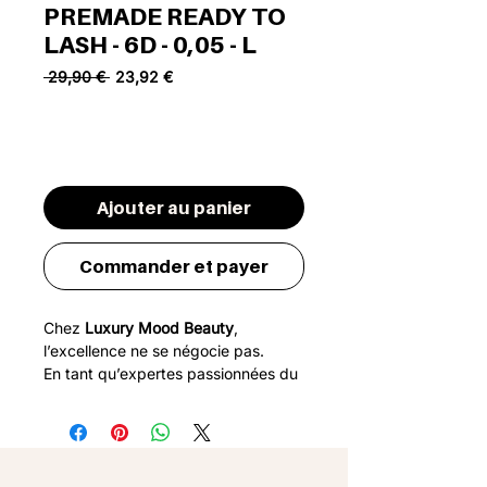
PREMADE READY TO
LASH - 6D - 0,05 - L
Prix original
Prix promotionnel
 29,90 € 
23,92 €
MAMAN20
Il ne reste que 9 article(s) en stock
Ajouter au panier
Commander et payer
Chez
Luxury Mood Beauty
,
l’excellence ne se négocie pas.
En tant qu’expertes passionnées du
regard, nous avons passé des
mois
de recherche, de tests et de
perfectionnement
pour créer des
bouquets pré-faits à la hauteur des