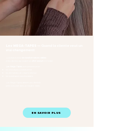
Quand la cliente veut un
Les MEGA-TAPES —
vrai changement
La solution pour
les transformations visibles
et les clientes qui veulent un
effet waouh
immédiat.
Les Mega Tapes
sont pensées pour :
les chevelures à transformer
les demandes de volume intense
les avant/après spectaculaires
Les Mega Tapes attirent une clientèle
prête à investir dans un résultat visible.
EN SAVOIR PLUS