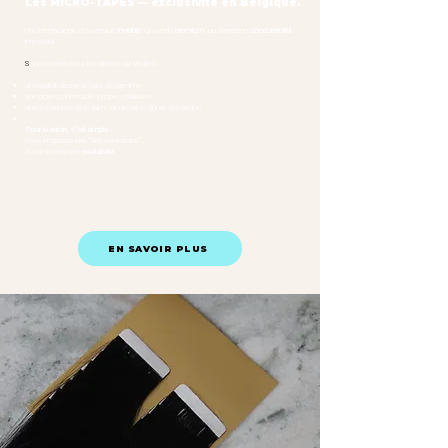
Les MICRO-TAPES — exclusivité en Belgique.
Une technologie d’extension
invisible
, un rendu
premium
, un avantage
concurrentiel
immédiat.
S
ont pensées pour les clientes qui veulent :
un résultat discret et haut de gamme
une pose confortable, propre, maîtrisée
une expérience premium… et un salon qui se démarque
Pour le salon, c’est simple :
tu ne proposes pas “des extensions”.
Tu proposes une
exclusivité
.
EN SAVOIR PLUS