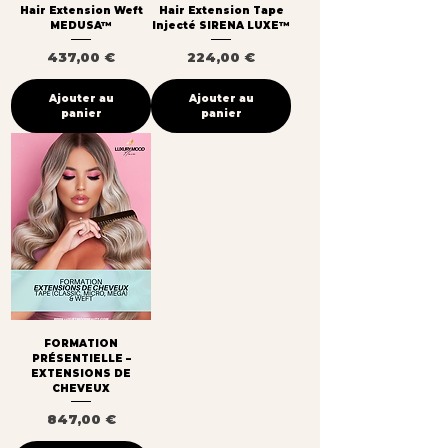
Hair Extension Weft
Hair Extension Tape
MEDUSA™
Injecté SIRENA LUXE™
Prix
Prix
437,00 €
224,00 €
Ajouter au
Ajouter au
panier
panier
FORMATION
PRÉSENTIELLE –
EXTENSIONS DE
CHEVEUX
Prix
847,00 €