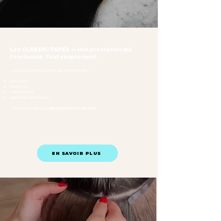
Une prestation qui
Les CLASSIC-TAPES —
fonctionne. Tout simplement.
Les classic tapes répondent à une demande claire :
pose rapide
résultat net
entretien simple
satisfaction cliente élevée
C’est la base solide d’un
service extensions rentable.
EN SAVOIR PLUS